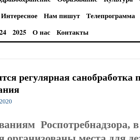
Интересное
Нам пишут
Телепрограмма
24
2025
О нас
Контакты
тся регулярная санобработка 
ания
.2020
ованиям Роспотребнадзора, 
я организованы места для д