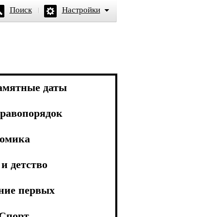
Поиск
Настройки
амятные даты
равопорядок
омика
и детство
ние первых
Спорт