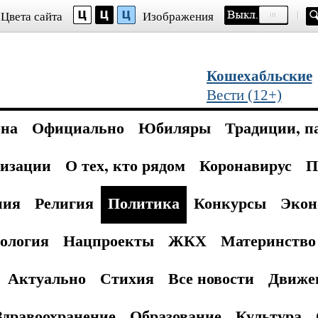
Цвета сайта
Изображения
Кошехабльские
Вести (12+)
она
Официально
Юбиляры
Традиции, п
изации
О тех, кто рядом
Коронавирус
П
ния
Религия
Политика
Конкурсы
Экон
ология
Нацпроекты
ЖКХ
Материнство 
Актуально
Стихия
Все новости
Движе
Здравоохранение
Образование
Культура