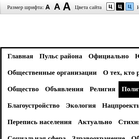
Размер шрифта:
Цвета сайта
Главная
Пульс района
Официально
Общественные организации
О тех, кто
Общество
Объявления
Религия
Поли
Благоустройство
Экология
Нацпроект
Перепись населения
Актуально
Стихи
Социальная сфера
Здравоохранение
Об