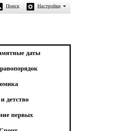
Поиск
Настройки
амятные даты
равопорядок
омика
и детство
ние первых
Спорт