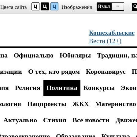
Цвета сайта
Изображения
Кошехабльские
Вести (12+)
она
Официально
Юбиляры
Традиции, п
изации
О тех, кто рядом
Коронавирус
П
ния
Религия
Политика
Конкурсы
Экон
ология
Нацпроекты
ЖКХ
Материнство 
Актуально
Стихия
Все новости
Движе
Здравоохранение
Образование
Культура