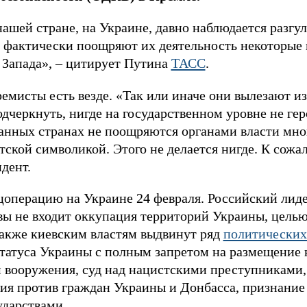
ашей стране, на Украине, давно наблюдается разгул
 и фактически поощряют их деятельность некоторые
 Запада», – цитирует Путина
ТАСС
.
ремисты есть везде. «Так или иначе они вылезают и
 подчеркнуть, нигде на государственном уровне не г
ванных странах не поощряются органами власти мн
ской символикой. Этого не делается нигде. К сожа
дент.
операцию на Украине 24 февраля. Российский лид
вы не входит оккупация территорий Украины, целью
акже киевским властям выдвинут ряд
политических
статуса Украины с полным запретом на размещение 
 вооружения, суд над нацистскими преступниками
ия против граждан Украины и Донбасса, признани
ударствами.