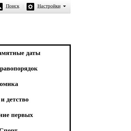
Поиск
Настройки
амятные даты
равопорядок
омика
и детство
ние первых
Спорт