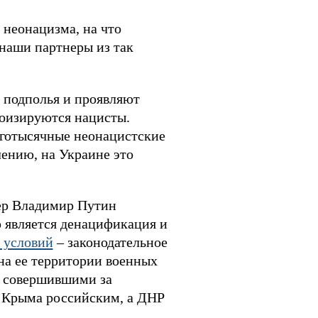
 неонацизма, на что
 наши партнеры из так
з подполья и проявляют
ероизируются нацисты.
оготысячные неонацистские
лению, на Украине это
ер Владимир Путин
 является денацификация и
 условий
– законодательное
на ее территории военных
, совершившими за
е Крыма российским, а ДНР