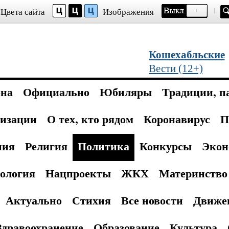
Цвета сайта
Изображения
Кошехабльские
Вести (12+)
она
Официально
Юбиляры
Традиции, п
изации
О тех, кто рядом
Коронавирус
П
ния
Религия
Политика
Конкурсы
Экон
ология
Нацпроекты
ЖКХ
Материнство 
Актуально
Стихия
Все новости
Движе
Здравоохранение
Образование
Культура