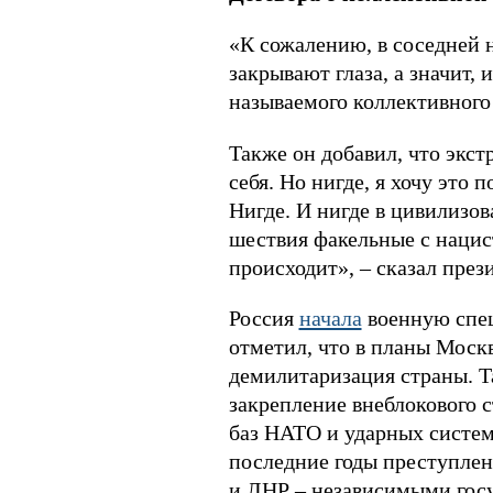
«К сожалению, в соседней н
закрывают глаза, а значит,
называемого коллективного
Также он добавил, что экст
себя. Но нигде, я хочу это
Нигде. И нигде в цивилизо
шествия факельные с нацист
происходит», – сказал прези
Россия
начала
военную спец
отметил, что в планы Моск
демилитаризация страны. Т
закрепление внеблокового 
баз НАТО и ударных систем
последние годы преступлен
и ЛНР – независимыми гос