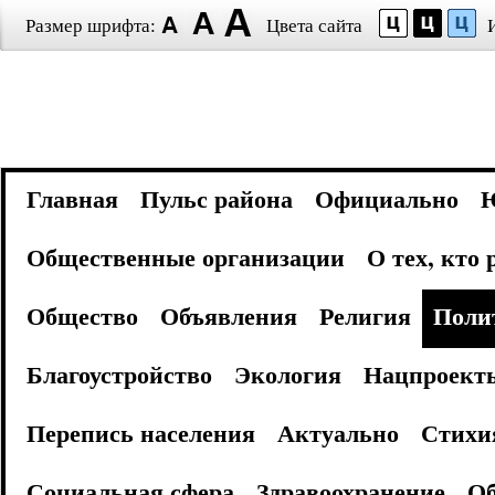
Размер шрифта:
Цвета сайта
Главная
Пульс района
Официально
Общественные организации
О тех, кто
Общество
Объявления
Религия
Поли
Благоустройство
Экология
Нацпроект
Перепись населения
Актуально
Стихи
Социальная сфера
Здравоохранение
Об