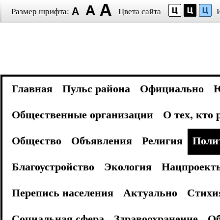
Размер шрифта:
Цвета сайта
Главная
Пульс района
Официально
Общественные организации
О тех, кто
Общество
Объявления
Религия
Поли
Благоустройство
Экология
Нацпроект
Перепись населения
Актуально
Стихи
Социальная сфера
Здравоохранение
Об