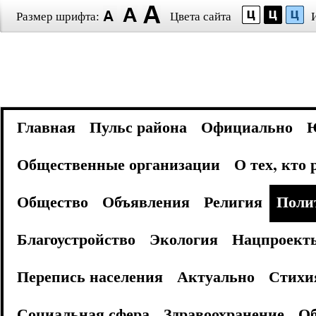
Размер шрифта:
Цвета сайта
Главная
Пульс района
Официально
Общественные организации
О тех, кто
Общество
Объявления
Религия
Поли
Благоустройство
Экология
Нацпроект
Перепись населения
Актуально
Стихи
Социальная сфера
Здравоохранение
Об