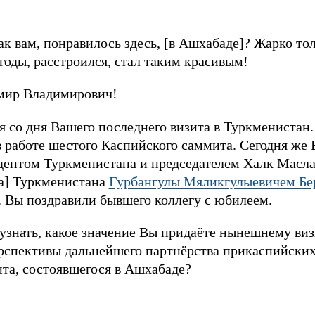
к вам, понравилось здесь, [в Ашхабаде]? Жарко тол
годы, расстроился, стал таким красивым!
ир Владимирович!
 со дня Вашего последнего визита в Туркменистан.
в работе шестого Каспийского саммита. Сегодня же 
дентом Туркменистана и председателем Халк Масл
та] Туркменистана
Гурбангулы Мяликгулыевичем Б
. Вы поздравили бывшего коллегу с юбилеем.
 узнать, какое значение Вы придаёте нынешнему ви
ерспективы дальнейшего партнёрства прикаспийских
та, состоявшегося в Ашхабаде?