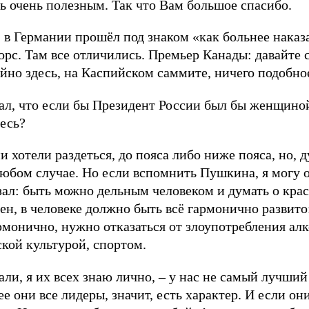
сь очень полезным. Так что Вам большое спасибо.
в Германии прошёл под знаком «как больнее наказ
орс. Там все отличились. Премьер Канады: давайте
айно здесь, на Каспийском саммите, ничего подобно
ал, что если бы Президент России был бы женщиной
есь?
и хотели раздеться, до пояса либо ниже пояса, но, 
любом случае. Но если вспомнить Пушкина, я могу о
азал: быть можно дельным человеком и думать о кра
сен, в человеке должно быть всё гармонично развито:
армонично, нужно отказаться от злоупотребления ал
кой культурой, спортом.
али, я их всех знаю лично, – у нас не самый лучш
е они все лидеры, значит, есть характер. И если он