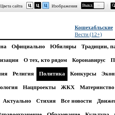
Цвета сайта
Изображения
Кошехабльские
Вести (12+)
она
Официально
Юбиляры
Традиции, п
изации
О тех, кто рядом
Коронавирус
П
ния
Религия
Политика
Конкурсы
Экон
ология
Нацпроекты
ЖКХ
Материнство 
Актуально
Стихия
Все новости
Движе
Здравоохранение
Образование
Культура