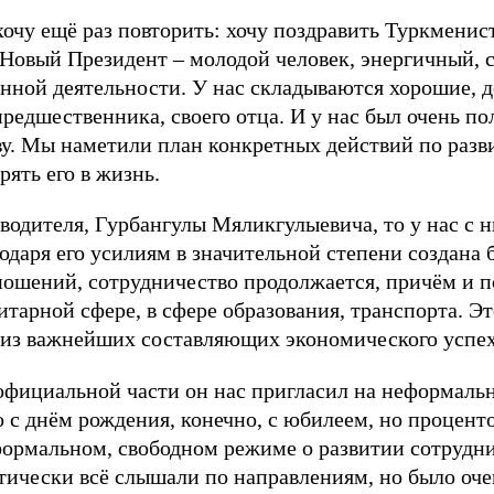
хочу ещё раз повторить: хочу поздравить Туркменис
Новый Президент – молодой человек, энергичный, 
енной деятельности. У нас складываются хорошие, 
предшественника, своего отца. И у нас был очень п
кву. Мы наметили план конкретных действий по раз
ять его в жизнь.
оводителя, Гурбангулы Мяликгулыевича, то у нас с 
даря его усилиям в значительной степени создана б
ошений, сотрудничество продолжается, причём и п
тарной сфере, в сфере образования, транспорта. Эт
 из важнейших составляющих экономического успех
 официальной части он нас пригласил на неформаль
 с днём рождения, конечно, с юбилеем, но проценто
формальном, свободном режиме о развитии сотрудни
тически всё слышали по направлениям, но было оче