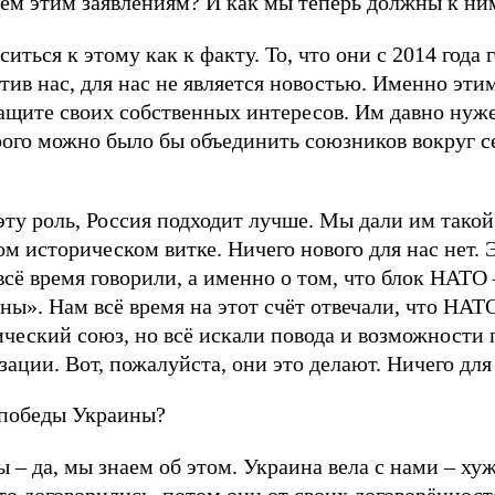
сем этим заявлениям? И как мы теперь должны к ни
ться к этому как к факту. То, что они с 2014 года 
тив нас, для нас не является новостью. Именно эти
ащите своих собственных интересов. Им давно нуж
орого можно было бы объединить союзников вокруг с
эту роль, Россия подходит лучше. Мы дали им такой
ом историческом витке. Ничего нового для нас нет.
всё время говорили, а именно о том, что блок НАТО
ны». Нам всё время на этот счёт отвечали, что НАТ
тический союз, но всё искали повода и возможности
ации. Вот, пожалуйста, они это делают. Ничего для 
 победы Украины?
– да, мы знаем об этом. Украина вела с нами – хуж
то договорились, потом они от своих договорённост