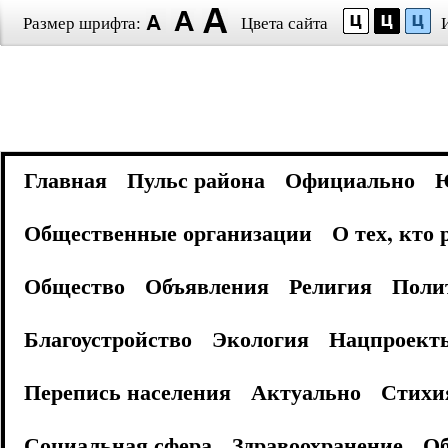
Размер шрифта:
Цвета сайта
Главная
Пульс района
Официально
Общественные организации
О тех, кто
Общество
Объявления
Религия
Поли
Благоустройство
Экология
Нацпроект
Перепись населения
Актуально
Стихи
Социальная сфера
Здравоохранение
Об