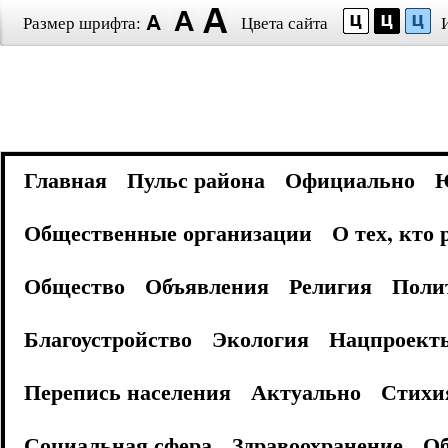
Размер шрифта:
Цвета сайта
Главная
Пульс района
Официально
Общественные организации
О тех, кто
Общество
Объявления
Религия
Поли
Благоустройство
Экология
Нацпроект
Перепись населения
Актуально
Стихи
Социальная сфера
Здравоохранение
Об