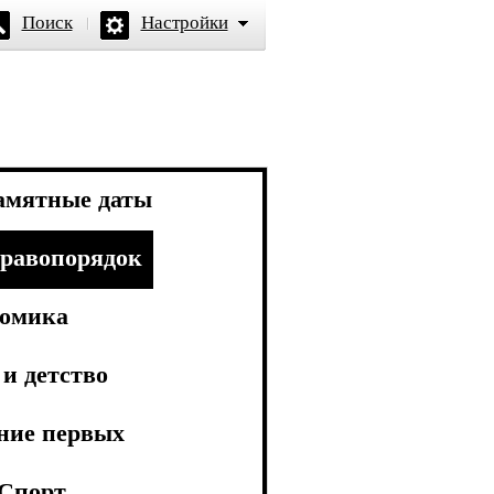
Поиск
Настройки
амятные даты
равопорядок
омика
и детство
ние первых
Спорт