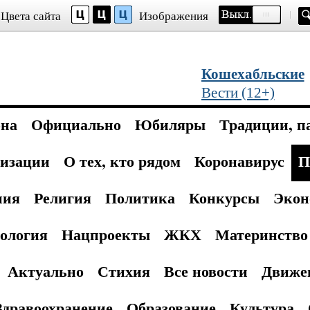
Цвета сайта
Изображения
Кошехабльские
Вести (12+)
она
Официально
Юбиляры
Традиции, п
изации
О тех, кто рядом
Коронавирус
П
ния
Религия
Политика
Конкурсы
Экон
ология
Нацпроекты
ЖКХ
Материнство 
Актуально
Стихия
Все новости
Движе
Здравоохранение
Образование
Культура