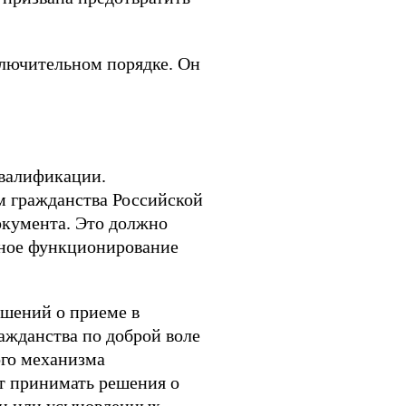
ключительном порядке. Он
квалификации.
м гражданства Российской
окумента. Это должно
чное функционирование
ешений о приеме в
ажданства по доброй воле
ого механизма
т принимать решения о