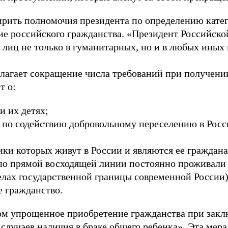
ирить полномочия президента по определению кате
е российского гражданства. «Президент Российск
 лиц не только в гуманитарных, но и в любых иных 
лагает сокращение числа требований при получении
т о:
и их детях;
 по содействию добровольному переселению в Росс
ики которых живут в России и являются ее граждан
 по прямой восходящей линии постоянно проживали
лах государственной границы современной России),
е гражданство.
ом упрощенное приобретение гражданства при закл
случаев наличия в браке общего ребенка». Эта мера