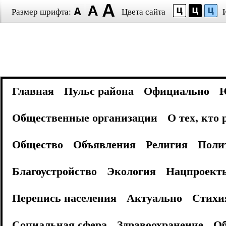
Размер шрифта:
Цвета сайта
Главная
Пульс района
Официально
Общественные организации
О тех, кто
Общество
Объявления
Религия
Поли
Благоустройство
Экология
Нацпроект
Перепись населения
Актуально
Стихи
Социальная сфера
Здравоохранение
Об