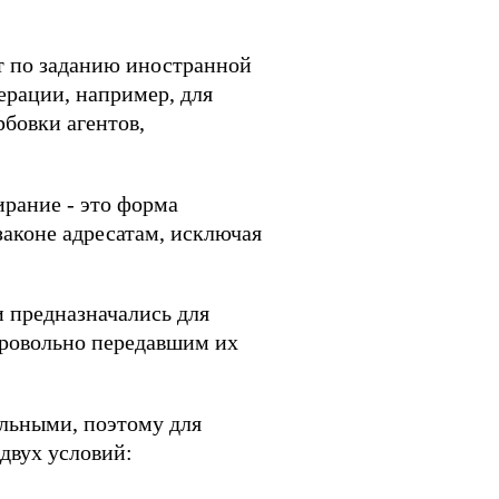
т по заданию иностранной
ерации, например, для
бовки агентов,
рание - это форма
аконе адресатам, исключая
и предназначались для
бровольно передавшим их
альными, поэтому для
двух условий: