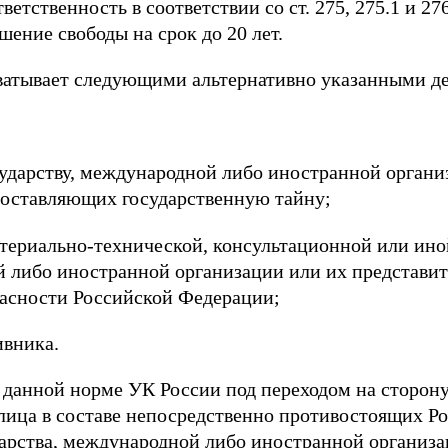
ветственность в соответствии со ст. 275, 275.1 и 2
ение свободы на срок до 20 лет.
хватывает следующими альтернативно указанными д
ударству, международной либо иностранной органи
составляющих государственную тайну;
атериально-технической, консультационной или и
й либо иностранной организации или их представит
пасности Российской Федерации;
ивника.
к данной норме УК России под переходом на сторон
 лица в составе непосредственно противостоящих Р
дарства, международной либо иностранной организ