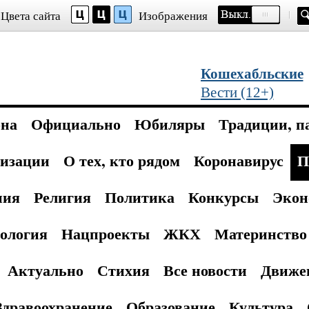
Цвета сайта
Изображения
Кошехабльские
Вести (12+)
она
Официально
Юбиляры
Традиции, п
изации
О тех, кто рядом
Коронавирус
П
ния
Религия
Политика
Конкурсы
Экон
ология
Нацпроекты
ЖКХ
Материнство 
Актуально
Стихия
Все новости
Движе
Здравоохранение
Образование
Культура