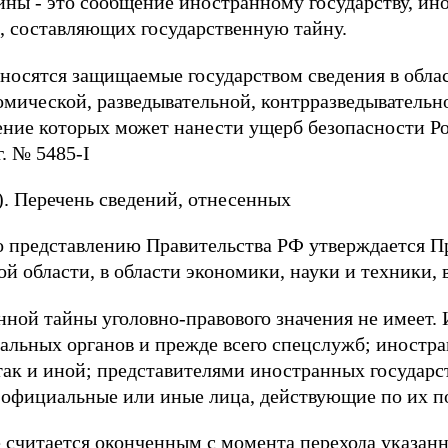
йны - это сообщение иностранному государству, ин
, составляющих государственную тайну.
носятся защищаемые государством сведения в облас
мической, разведывательной, контрразведывательн
ение которых может нанести ущерб безопасности 
г. № 5485-I
). Перечень сведений, отнесенных
по представлению Правительства РФ утверждается П
й области, в области экономики, науки и техники,
нной тайны уголовно-правового значения не имеет.
иальных органов и прежде всего спецслужб; иностр
 так и иной; представителями иностранных государ
 официальные или иные лица, действующие по их 
 считается оконченным с момента перехода указан