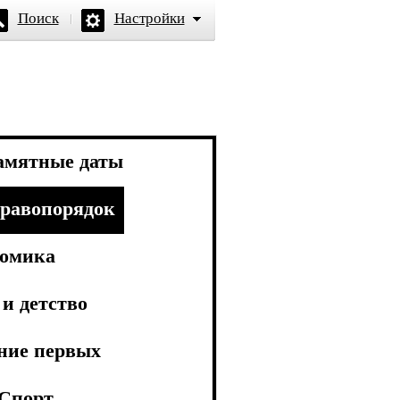
Поиск
Настройки
амятные даты
равопорядок
омика
и детство
ние первых
Спорт