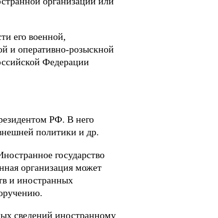
остранной организации или
ти его военной,
ой и оперативно-розыскной
Российской Федерации
резидентом РФ. В него
 внешней политики и др.
 Иностранное государство
анная организация может
ств и иностранных
поручению.
ных сведений иностранному