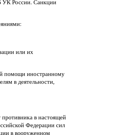
76 УК России. Санкции
еяниями:
зации или их
ной помощи иностранному
елям в деятельности,
у противника в настоящей
оссийской Федерации сил
ации в вооруженном