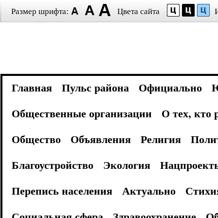
Размер шрифта:
Цвета сайта
Главная
Пульс района
Официально
Общественные организации
О тех, кто
Общество
Объявления
Религия
Поли
Благоустройство
Экология
Нацпроект
Перепись населения
Актуально
Стихи
Социальная сфера
Здравоохранение
Об