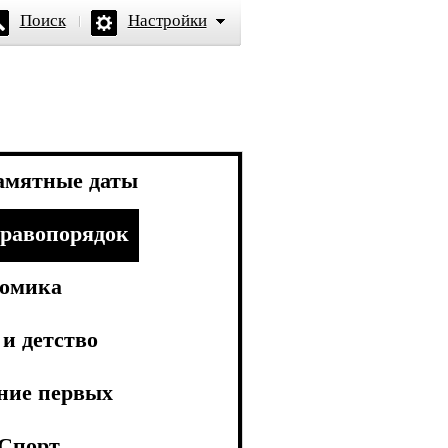
Поиск
Настройки
амятные даты
равопорядок
омика
и детство
ние первых
Спорт