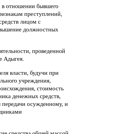
а в отношении бывшего
ризнакам преступлений,
средств лицом с
ревышение должностных
еятельности, проведенной
е Адыгея.
еля власти, будучи при
льного учреждения,
роисхождения, стоимость
дника денежных средств,
я передачи осужденному, и
удниками
кие средства общей массой