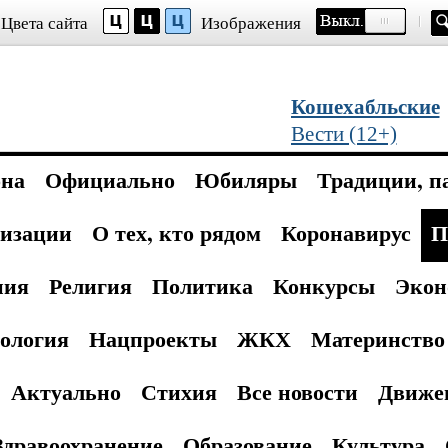
Цвета сайта
Изображения
Кошехабльские
Вести (12+)
она
Официально
Юбиляры
Традиции, п
изации
О тех, кто рядом
Коронавирус
П
ния
Религия
Политика
Конкурсы
Экон
ология
Нацпроекты
ЖКХ
Материнство 
Актуально
Стихия
Все новости
Движе
Здравоохранение
Образование
Культура