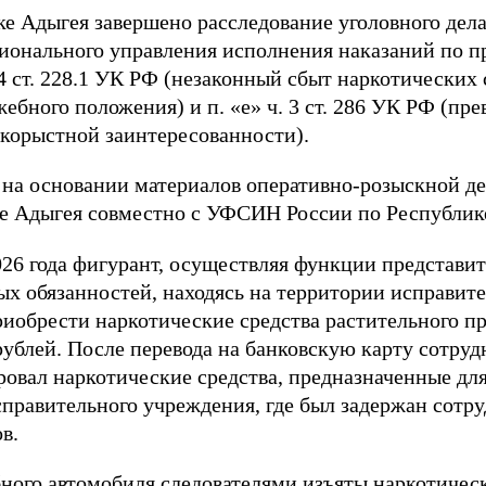
е Адыгея завершено расследование уголовного дел
ионального управления исполнения наказаний по п
4 ст. 228.1 УК РФ (незаконный сбыт наркотических 
жебного положения) и п. «е» ч. 3 ст. 286 УК РФ (п
корыстной заинтересованности).
 на основании материалов оперативно-розыскной д
е Адыгея совместно с УФСИН России по Республик
026 года фигурант, осуществляя функции представит
х обязанностей, находясь на территории исправите
обрести наркотические средства растительного п
рублей. После перевода на банковскую карту сотру
ировал наркотические средства, предназначенные дл
справительного учреждения, где был задержан сотр
в.
ного автомобиля следователями изъяты наркотичес