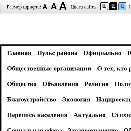
Размер шрифта:
Цвета сайта
Главная
Пульс района
Официально
Общественные организации
О тех, кто
Общество
Объявления
Религия
Поли
Благоустройство
Экология
Нацпроект
Перепись населения
Актуально
Стихи
Социальная сфера
Здравоохранение
Об