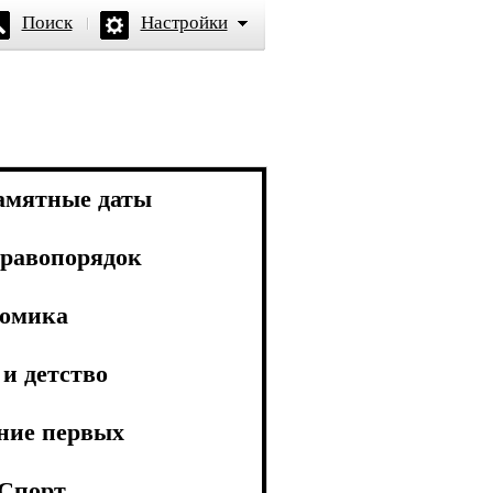
Поиск
Настройки
амятные даты
равопорядок
омика
и детство
ние первых
Спорт