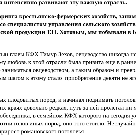
я интенсивно развивают эту важную отрасль.
оринга крестьянско-фермерских хозяйств, зан
со специалистом управления сельского хозяйств
ской продукции Т.Н. Хотовым, мы побывали в 
сын главы КФХ Тимур Зехов, овцеводство никогда не
му любовь к этой отрасли была привита еще в ранне
аниматься овцеводством, а таким образом и превра
рвым шагом к этому стало приобретение девяти не 
ых плодовитых пород, и начинал поднимать поголов
их краях довольно редкая, путь за ней пролегал ни 
собеседника, в семейном КФХ которого на сегодня у
отни голов иных пород, оно того стоило. Неслучай
рирост романовского поголовья.