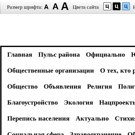
Размер шрифта:
Цвета сайта
Главная
Пульс района
Официально
Общественные организации
О тех, кто
Общество
Объявления
Религия
Поли
Благоустройство
Экология
Нацпроект
Перепись населения
Актуально
Стихи
Социальная сфера
Здравоохранение
Об