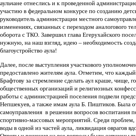
аульчане отнеслись и к проведенной администрацие
участию в федеральном конкурсе по созданию детск
руководитель администрации местного самоуправл
изменениях, связанных с переходом аналогового те
оборота с ТКО. Завершил глава Егерухайского посе
нужную, на наш взгляд, идею – необходимость соз
благоустройство аула!
Далее, после выступления участкового уполномоче
предоставлено жителям аула. Отметим, что каждый и
Брафтову за стремление сделать аул краше, чище, 
общественных организаций и религиозных конфесс
работы с администрацией поселения подвели предс
Непшекуев, а также имам аула Б. Пиштиков. Была 
самоуправления в решении вопросов воспитания п
спортивно-массовых мероприятий. Среди проблем, 
воды в одной из частей аула, ликвидация оврагов 
Ответы и решения на все вопросы были озвучены ту