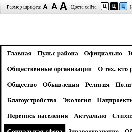
Размер шрифта:
Цвета сайта
Главная
Пульс района
Официально
Общественные организации
О тех, кто
Общество
Объявления
Религия
Поли
Благоустройство
Экология
Нацпроект
Перепись населения
Актуально
Стихи
Социальная сфера
Здравоохранение
Об