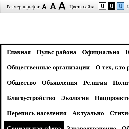
Размер шрифта:
Цвета сайта
Главная
Пульс района
Официально
Общественные организации
О тех, кто
Общество
Объявления
Религия
Поли
Благоустройство
Экология
Нацпроект
Перепись населения
Актуально
Стихи
Социальная сфера
Здравоохранение
Об