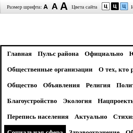
Размер шрифта:
Цвета сайта
Главная
Пульс района
Официально
Общественные организации
О тех, кто
Общество
Объявления
Религия
Поли
Благоустройство
Экология
Нацпроект
Перепись населения
Актуально
Стихи
Социальная сфера
Здравоохранение
Об