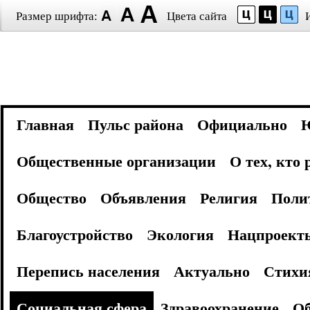
Размер шрифта:
Цвета сайта
Главная
Пульс района
Официально
Общественные организации
О тех, кто
Общество
Объявления
Религия
Поли
Благоустройство
Экология
Нацпроект
Перепись населения
Актуально
Стихи
Социальная сфера
Здравоохранение
Об