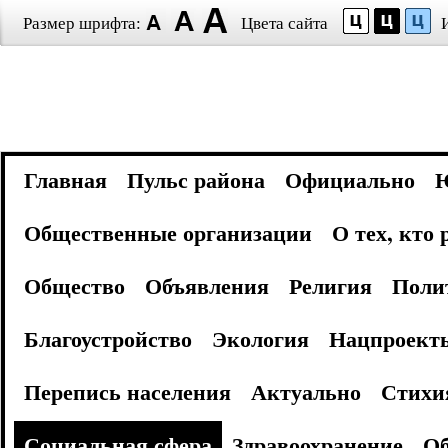
Размер шрифта:
Цвета сайта
Главная
Пульс района
Официально
Общественные организации
О тех, кто
Общество
Объявления
Религия
Поли
Благоустройство
Экология
Нацпроект
Перепись населения
Актуально
Стихи
Социальная сфера
Здравоохранение
Об