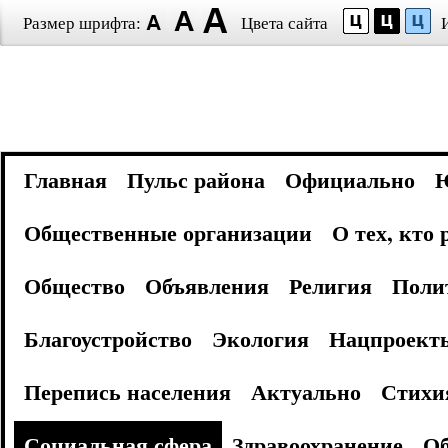
Размер шрифта:
Цвета сайта
Главная
Пульс района
Официально
Общественные организации
О тех, кто
Общество
Объявления
Религия
Поли
Благоустройство
Экология
Нацпроект
Перепись населения
Актуально
Стихи
Социальная сфера
Здравоохранение
Об