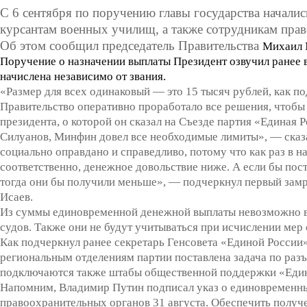
С 6 сентября по поручению главы государства начали
курсантам военных училищ, а также сотрудникам пра
Об этом сообщил председатель Правительства
Михаил
Поручение о назначении выплаты Президент озвучил ранее в
начислена независимо от звания.
«Размер для всех одинаковый — это 15 тысяч рублей, как по
Правительство оперативно проработало все решения, чтобы
президента, о которой он сказал на Съезде партия «Единая
Силуанов
, Минфин довел все необходимые лимиты», — сказ
социально оправдано и справедливо, потому что как раз в н
соответственно, денежное довольствие ниже. А если бы пос
тогда они бы получили меньше», — подчеркнул первый зам
Исаев
.
Из суммы единовременной денежной выплаты невозможно в
судов. Также они не будут учитываться при исчислении мер
Как подчеркнул ранее секретарь Генсовета «Единой России
региональным отделениям партии поставлена задача по раз
подключаются также штабы общественной поддержки «Един
Напомним,
Владимир Путин
подписал указ о единовременн
правоохранительных органов 31 августа. Обеспечить получе