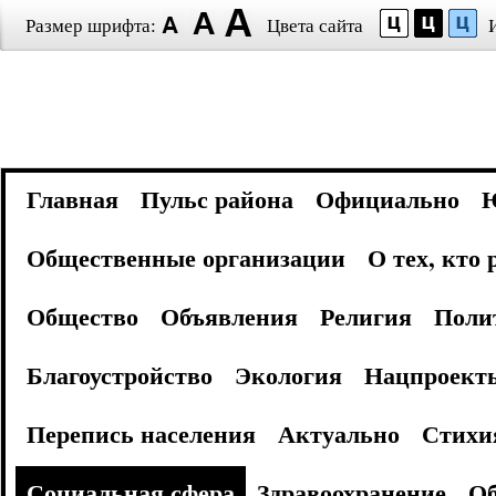
Размер шрифта:
Цвета сайта
Главная
Пульс района
Официально
Общественные организации
О тех, кто
Общество
Объявления
Религия
Поли
Благоустройство
Экология
Нацпроект
Перепись населения
Актуально
Стихи
Социальная сфера
Здравоохранение
Об