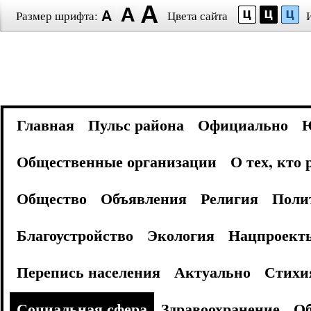
Размер шрифта:
Цвета сайта
Главная
Пульс района
Официально
Общественные организации
О тех, кто
Общество
Объявления
Религия
Поли
Благоустройство
Экология
Нацпроект
Перепись населения
Актуально
Стихи
Социальная сфера
Здравоохранение
Об