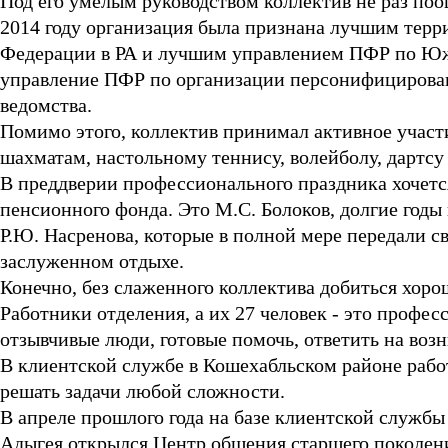
Под его умелым руководством коллектив не раз по
2014 году организация была признана лучшим тер
Федерации в РА и лучшим управлением ПФР по Южн
управление ПФР по организации персонифицированн
ведомства.
Помимо этого, коллектив принимал активное участ
шахматам, настольному теннису, волейболу, дартсу
В преддверии профессионального праздника хочется
пенсионного фонда. Это М.С. Болоков, долгие годы
Р.Ю. Насренова, которые в полной мере передали с
заслуженном отдыхе.
Конечно, без слаженного коллектива добиться хоро
Работники отделения, а их 27 человек - это профес
отзывчивые люди, готовые помочь, ответить на во
В клиентской службе в Кошехабльском районе рабо
решать задачи любой сложности.
В апреле прошлого года на базе клиентской служб
Адыгея открылся Центр общения старшего поколени