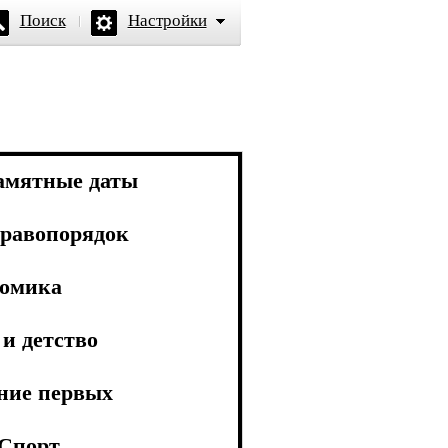
Поиск
Настройки
амятные даты
равопорядок
омика
и детство
ние первых
Спорт