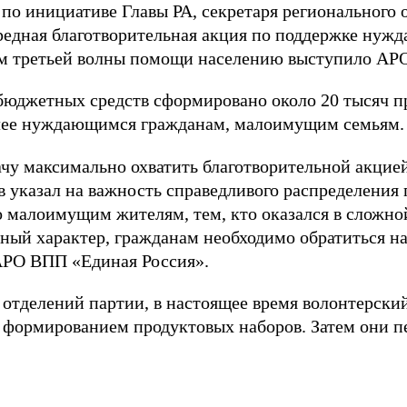
по инициативе Главы РА, секретаря регионального
редная благотворительная акция по поддержке нужд
ом третьей волны помощи населению выступило АР
ебюджетных средств сформировано около 20 тысяч п
лее нуждающимся гражданам, малоимущим семьям.
ачу максимально охватить благотворительной акцией
 указал на важность справедливого распределения
о малоимущим жителям, тем, кто оказался в сложн
ьный характер, гражданам необходимо обратиться н
АРО ВПП «Единая Россия».
тделений партии, в настоящее время волонтерски
я формированием продуктовых наборов. Затем они п