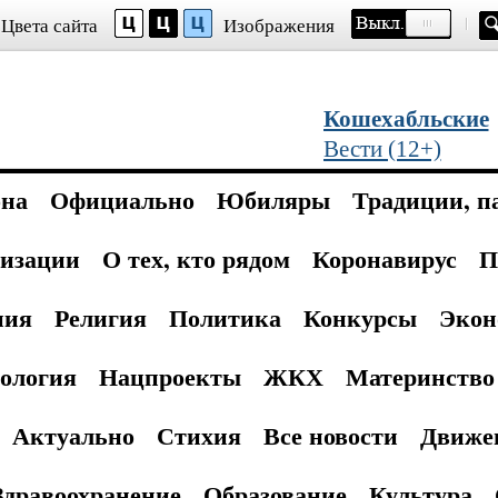
Цвета сайта
Изображения
Кошехабльские
Вести (12+)
она
Официально
Юбиляры
Традиции, п
изации
О тех, кто рядом
Коронавирус
П
ния
Религия
Политика
Конкурсы
Экон
ология
Нацпроекты
ЖКХ
Материнство 
Актуально
Стихия
Все новости
Движе
Здравоохранение
Образование
Культура