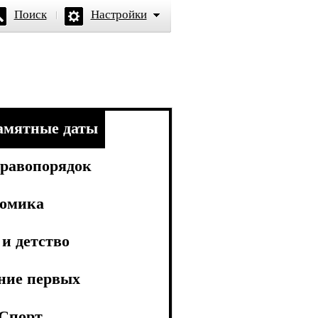
Поиск
Настройки
амятные даты
равопорядок
омика
и детство
ние первых
Спорт