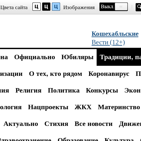
Цвета сайта
Изображения
Кошехабльские
Вести (12+)
она
Официально
Юбиляры
Традиции, п
изации
О тех, кто рядом
Коронавирус
П
ния
Религия
Политика
Конкурсы
Экон
ология
Нацпроекты
ЖКХ
Материнство 
Актуально
Стихия
Все новости
Движе
Здравоохранение
Образование
Культура