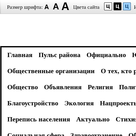
Размер шрифта:
Цвета сайта
Главная
Пульс района
Официально
Общественные организации
О тех, кто
Общество
Объявления
Религия
Поли
Благоустройство
Экология
Нацпроект
Перепись населения
Актуально
Стихи
Социальная сфера
Здравоохранение
Об