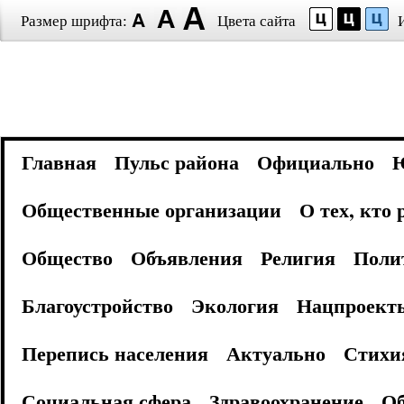
Размер шрифта:
Цвета сайта
Главная
Пульс района
Официально
Общественные организации
О тех, кто
Общество
Объявления
Религия
Поли
Благоустройство
Экология
Нацпроект
Перепись населения
Актуально
Стихи
Социальная сфера
Здравоохранение
Об