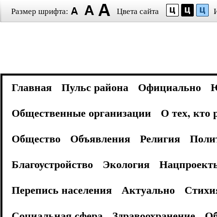
Размер шрифта:
Цвета сайта
Главная
Пульс района
Официально
Общественные организации
О тех, кто
Общество
Объявления
Религия
Поли
Благоустройство
Экология
Нацпроект
Перепись населения
Актуально
Стихи
Социальная сфера
Здравоохранение
Об