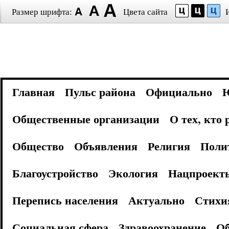
Размер шрифта:
Цвета сайта
Главная
Пульс района
Официально
Общественные организации
О тех, кто
Общество
Объявления
Религия
Поли
Благоустройство
Экология
Нацпроект
Перепись населения
Актуально
Стихи
Социальная сфера
Здравоохранение
Об