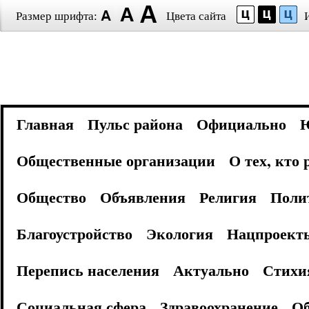
Размер шрифта:
Цвета сайта
Главная
Пульс района
Официально
Общественные организации
О тех, кто
Общество
Объявления
Религия
Поли
Благоустройство
Экология
Нацпроект
Перепись населения
Актуально
Стихи
Социальная сфера
Здравоохранение
Об