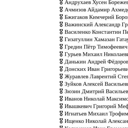
🎖 Андрухаев Хусен Бореже
🎖 Ачмизов Айдамир Ахмед
🎖 Бжигаков Кимчерий Боро
🎖 Важинский Александр Гр
🎖 Василенко Константин П
🎖 Гизатуллин Хамазан Гата
🎖 Гредин Пётр Тимофеевич
🎖 Гурьев Михаил Николаев
🎖 Данькин Андрей Фёдоро
🎖 Донских Иван Григорьев
🎖 Журавлев Лаврентий Сте
🎖 Зуйков Алексей Васильев
🎖 Зюзин Дмитрий Василье
🎖 Иванов Николай Максим
🎖 Ивашкевич Григорий Ме
🎖 Игнатьев Михаил Трофи
🎖 Ищенко Николай Алекса