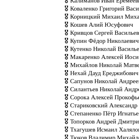
🎖 Калиманов Иван Еремеев
🎖 Коваленко Григорий Вас
🎖 Корницкий Михаил Мих
🎖 Кошев Алий Юсуфович
🎖 Кривцов Сергей Василье
🎖 Купин Фёдор Николаевич
🎖 Кутенко Николай Василь
🎖 Макаренко Алексей Иос
🎖 Михайлов Николай Матв
🎖 Нехай Дауд Ереджибович
🎖 Сапунов Николай Андрее
🎖 Силантьев Николай Андр
🎖 Сорока Алексей Прокофь
🎖 Стариковский Александр
🎖 Степаненко Пётр Игнать
🎖 Топорков Андрей Дмитр
🎖 Тхагушев Исмаил Халяло
🎖 Тюков Владимир Михайл