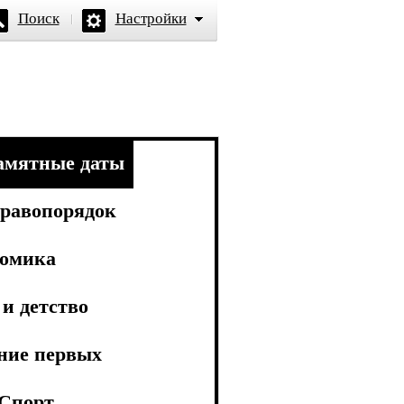
Поиск
Настройки
амятные даты
равопорядок
омика
и детство
ние первых
Спорт