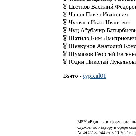
🎖 Цветков Василий Фёдоро
🎖 Чалов Павел Иванович
🎖 Чучвага Иван Иванович
🎖 Чуц Абубачир Батырбиев
🎖 Шатило Ким Дмитриевич
🎖 Шевкунов Анатолий Кон
🎖 Шумаков Георгий Евгень
🎖 Юдин Николай Лукьянов
Взято -
typical01
МБУ «Единый информационный ц
службы по надзору в сфере св
№ ФС77-82044 от 5.10.2021г. п