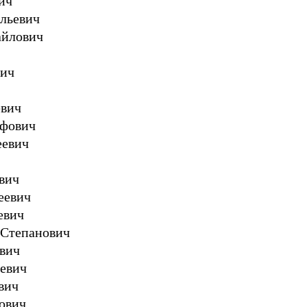
ич
ильевич
айлович
вич
евич
ифович
еевич
вич
еевич
евич
 Степанович
евич
иевич
вич
ович