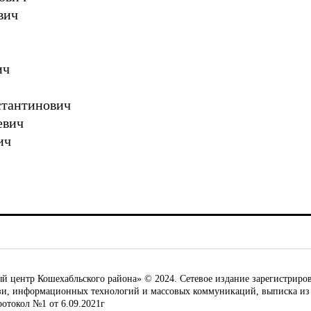
вич
ич
стантинович
евич
ич
ентр Кошехабльского района» © 2024. Сетевое издание зарегистриров
язи, информационных технологий и массовых коммуникаций, выписка из
ротокол №1 от 6.09.2021г