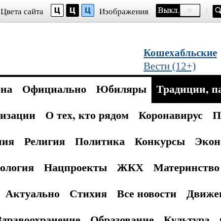
Цвета сайта
Изображения
Кошехабльские
Вести (12+)
она
Официально
Юбиляры
Традиции, п
изации
О тех, кто рядом
Коронавирус
П
ния
Религия
Политика
Конкурсы
Экон
ология
Нацпроекты
ЖКХ
Материнство 
Актуально
Стихия
Все новости
Движе
Здравоохранение
Образование
Культура