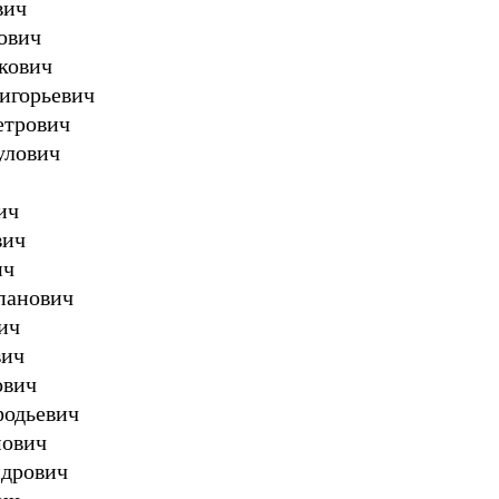
вич
ович
кович
игорьевич
етрович
улович
ич
вич
ич
панович
ич
вич
ович
фодьевич
мович
ндрович