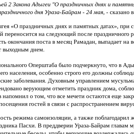
ей 2 Закона Адыгеи "О праздничных днях и памятны
праздничного дня Ураза-Байрам - 24 мая
, - сказано
гея «О праздничных днях и памятных датах», при 
й переносится на следующий после праздничного ра
ть окончания поста в месяц Рамадан, выпадает на в
т выходным днем.
ионального Оперштаба было подчеркнуто, что в Ады
его населения, особенно строго его должны соблюда
ские заболевания. Духовным управлением мусульм
ендовано верующим отметить праздник дома, собл
напомнил о том, что все мечети остаются еще зак
посещения гостей в связи с распространением виру
ость режима самоизоляции, а также поблагодарил ж
аздника Пасхи. В преддверии Ураза-Байрам главам 
нительные беседы, чтобы верующие воздержались 