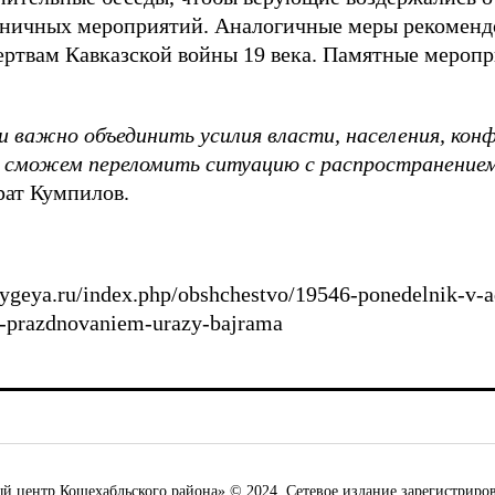
ничных мероприятий. Аналогичные меры рекомендо
ертвам Кавказской войны 19 века. Памятные мероп
 важно объединить усилия власти, населения, конф
е сможем переломить ситуацию с распространение
рат Кумпилов.
adygeya.ru/index.php/obshchestvo/19546-ponedelnik-v-
-prazdnovaniem-urazy-bajrama
ентр Кошехабльского района» © 2024. Сетевое издание зарегистриров