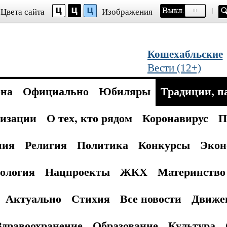
Цвета сайта
Изображения
Кошехабльские
Вести (12+)
она
Официально
Юбиляры
Традиции, п
изации
О тех, кто рядом
Коронавирус
П
ния
Религия
Политика
Конкурсы
Экон
ология
Нацпроекты
ЖКХ
Материнство 
Актуально
Стихия
Все новости
Движе
Здравоохранение
Образование
Культура