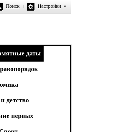
Поиск
Настройки
амятные даты
равопорядок
омика
и детство
ние первых
Спорт