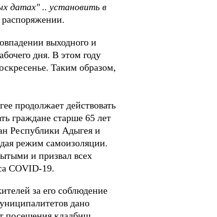
х датах" .. установить в
 в распоряжении.
совпадении выходного и
бочего дня. В этом году
оскресенье. Таким образом,
гее продолжает действовать
ть граждане старше 65 лет
ан Республики Адыгея и
юдая режим самоизоляции.
рытыми и призвал всех
са COVID-19.
ителей за его соблюдение
муниципалитетов дано
от посещения кладбищ,