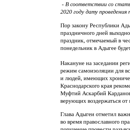
-
В соответствии со стать
2020 году дату проведения 
Пор закону Республики Ады
праздничного дней выходно
праздник, отмечаемый в чес
понедельник в Адыгее буде
⠀
Накануне на заседании рег
режим самоизоляции для вс
и людей, имеющих хрониче
Краснодарского края реком
Муфтий Аскарбий Карданов 
верующих воздержаться от 
Глава Адыгеи отметил важн
во время православного пр
поручение провести разъяс