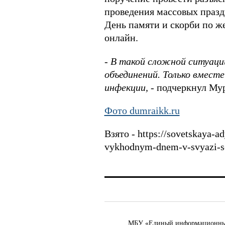
проведения массовых празд
День памяти и скорби по ж
онлайн.
-
В такой сложной ситуации
объединений. Только вмест
инфекции,
- подчеркнул Му
Фото dumraikk.ru
Взято - https://sovetskaya-
vykhodnym-dnem-v-svyazi-s
МБУ «Единый информационный ц