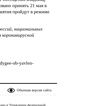
вано принять 21 мая в
риятия пройдут в режиме
ессий, национальных
м коронавирусной
adygee-ob-yavlen-
Обычная версия сайта
ано в Управлении федеральной