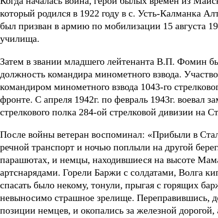
Когда началась война, герой былых времен из Майс
который родился в 1922 году в с. Усть-Калманка Алт
был призван в армию по мобилизации 15 августа 19
училища.
Затем в звании младшего лейтенанта В.П. Фомин бы
должность командира минометного взвода. Участвова
командиром минометного взвода 1043-го стрелковог
фронте. С апреля 1942г. по февраль 1943г. воевал
стрелкового полка 284-ой стрелковой дивизии на С
После войны ветеран воспоминал: «Прибыли в Стал
речной транспорт и ночью поплыли на другой берег
парашютах, и немцы, находившиеся на высоте Мама
артснарядами. Горели Баржи с солдатами, Волга кип
спасать было некому, тонули, прыгая с горящих бар
невыносимо страшное зрелище. Переправившись, де
позиции немцев, и окопались за железной дорогой, 