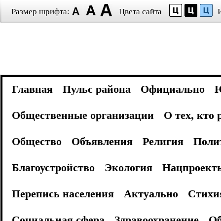
Размер шрифта:
Цвета сайта
Главная
Пульс района
Официально
Общественные организации
О тех, кто
Общество
Объявления
Религия
Поли
Благоустройство
Экология
Нацпроект
Перепись населения
Актуально
Стихи
Социальная сфера
Здравоохранение
Об