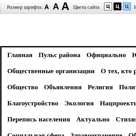
Размер шрифта:
Цвета сайта
Главная
Пульс района
Официально
Общественные организации
О тех, кто
Общество
Объявления
Религия
Поли
Благоустройство
Экология
Нацпроект
Перепись населения
Актуально
Стихи
Социальная сфера
Здравоохранение
Об