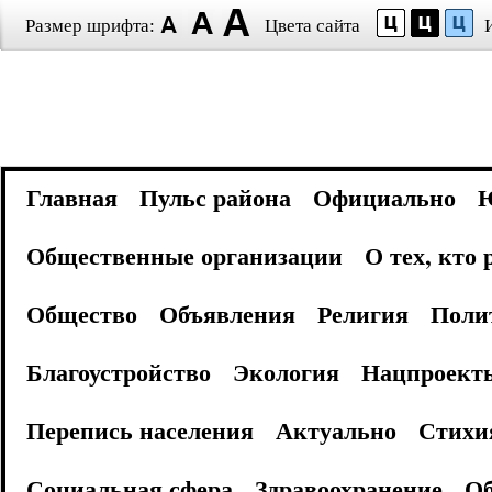
Размер шрифта:
Цвета сайта
Главная
Пульс района
Официально
Общественные организации
О тех, кто
Общество
Объявления
Религия
Поли
Благоустройство
Экология
Нацпроект
Перепись населения
Актуально
Стихи
Социальная сфера
Здравоохранение
Об