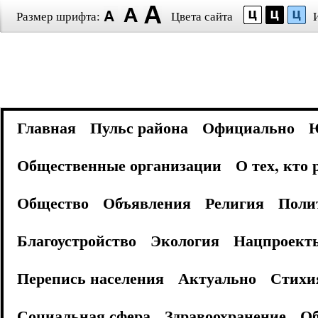
Размер шрифта:
Цвета сайта
Главная
Пульс района
Официально
Общественные организации
О тех, кто
Общество
Объявления
Религия
Поли
Благоустройство
Экология
Нацпроект
Перепись населения
Актуально
Стихи
Социальная сфера
Здравоохранение
Об