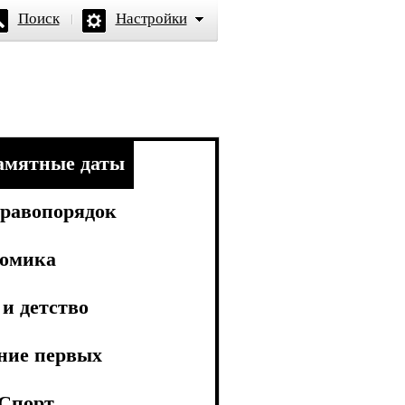
Поиск
Настройки
амятные даты
равопорядок
омика
и детство
ние первых
Спорт