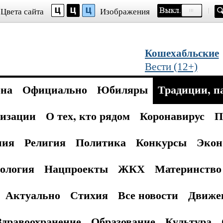
Цвета сайта
Изображения
Кошехабльские
Вести (12+)
она
Официально
Юбиляры
Традиции, п
изации
О тех, кто рядом
Коронавирус
П
ния
Религия
Политика
Конкурсы
Экон
ология
Нацпроекты
ЖКХ
Материнство 
Актуально
Стихия
Все новости
Движе
Здравоохранение
Образование
Культура