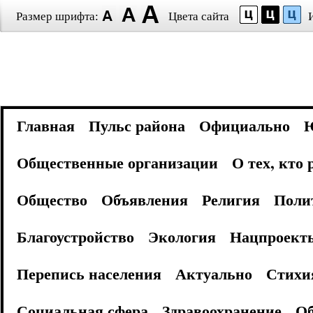
Размер шрифта:
Цвета сайта
Главная
Пульс района
Официально
Общественные организации
О тех, кто
Общество
Объявления
Религия
Поли
Благоустройство
Экология
Нацпроект
Перепись населения
Актуально
Стихи
Социальная сфера
Здравоохранение
Об