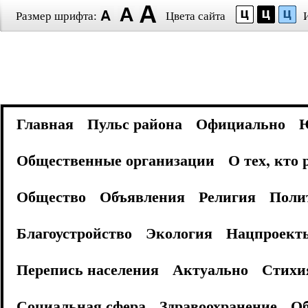
Размер шрифта:
Цвета сайта
Главная
Пульс района
Официально
Общественные организации
О тех, кто
Общество
Объявления
Религия
Поли
Благоустройство
Экология
Нацпроект
Перепись населения
Актуально
Стихи
Социальная сфера
Здравоохранение
Об