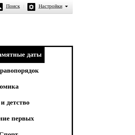
Поиск
Настройки
амятные даты
равопорядок
омика
и детство
ние первых
Спорт