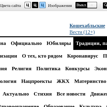
Цвета сайта
Изображения
Кошехабльские
Вести (12+)
она
Официально
Юбиляры
Традиции, п
изации
О тех, кто рядом
Коронавирус
П
ния
Религия
Политика
Конкурсы
Экон
ология
Нацпроекты
ЖКХ
Материнство 
Актуально
Стихия
Все новости
Движе
Здравоохранение
Образование
Культура