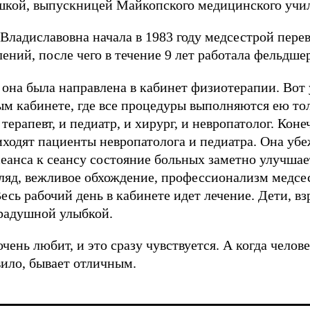
шкой, выпускницей Майкопского медицинского учи
Владиславовна начала в 1983 году медсестрой перев
лений, после чего в течение 9 лет работала фельдш
 она была направлена в кабинет физиотерапии. Вот 
ым кабинете, где все процедуры выполняются ею тол
ерапевт, и педиатр, и хирург, и невропатолог. Коне
ходят пациенты невропатолога и педиатра. Она убе
еанса к сеансу состояние больных заметно улучшает
ляд, вежливое обхождение, профессионализм медсес
сь рабочий день в кабинете идет лечение. Дети, вз
 радушной улыбкой.
чень любит, и это сразу чувствуется. А когда челов
авило, бывает отличным.