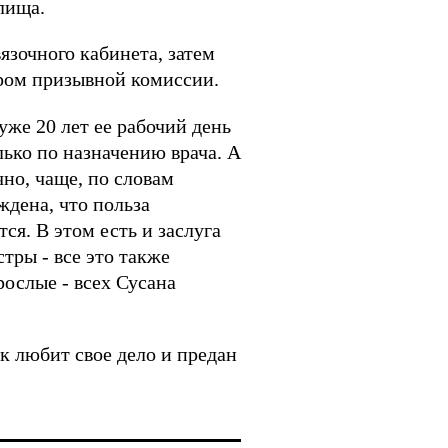
лища.
язочного кабинета, затем
ером призывной комиссии.
уже 20 лет ее рабочий день
ько по назначению врача. А
чно, чаще, по словам
ждена, что польза
ся. В этом есть и заслуга
тры - все это также
рослые - всех Сусана
ек любит свое дело и предан