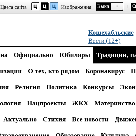
Цвета сайта
Изображения
Кошехабльские
Вести (12+)
она
Официально
Юбиляры
Традиции, п
изации
О тех, кто рядом
Коронавирус
П
ния
Религия
Политика
Конкурсы
Экон
ология
Нацпроекты
ЖКХ
Материнство 
Актуально
Стихия
Все новости
Движе
Здравоохранение
Образование
Культура