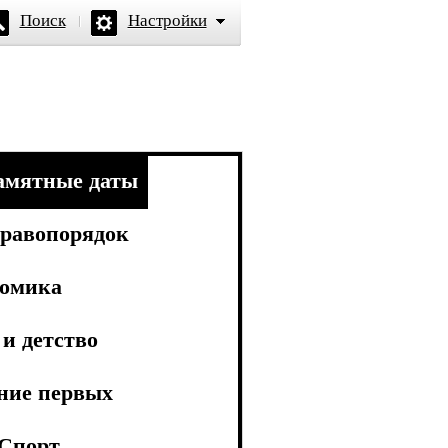
Поиск
Настройки
амятные даты
равопорядок
омика
и детство
ние первых
Спорт