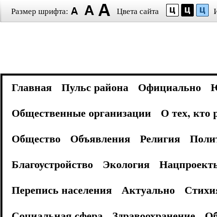
Размер шрифта:
Цвета сайта
Главная
Пульс района
Официально
Общественные организации
О тех, кто
Общество
Объявления
Религия
Поли
Благоустройство
Экология
Нацпроект
Перепись населения
Актуально
Стихи
Социальная сфера
Здравоохранение
Об