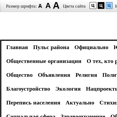
Размер шрифта:
Цвета сайта
Главная
Пульс района
Официально
Общественные организации
О тех, кто
Общество
Объявления
Религия
Поли
Благоустройство
Экология
Нацпроект
Перепись населения
Актуально
Стихи
Социальная сфера
Здравоохранение
Об