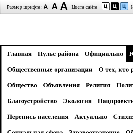
Размер шрифта:
Цвета сайта
Главная
Пульс района
Официально
Общественные организации
О тех, кто
Общество
Объявления
Религия
Поли
Благоустройство
Экология
Нацпроект
Перепись населения
Актуально
Стихи
Социальная сфера
Здравоохранение
Об