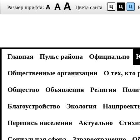
Размер шрифта:
Цвета сайта
Главная
Пульс района
Официально
Общественные организации
О тех, кто
Общество
Объявления
Религия
Поли
Благоустройство
Экология
Нацпроект
Перепись населения
Актуально
Стихи
Социальная сфера
Здравоохранение
Об