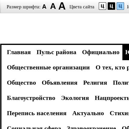
Размер шрифта:
Цвета сайта
Главная
Пульс района
Официально
Общественные организации
О тех, кто
Общество
Объявления
Религия
Поли
Благоустройство
Экология
Нацпроект
Перепись населения
Актуально
Стихи
Социальная сфера
Здравоохранение
Об