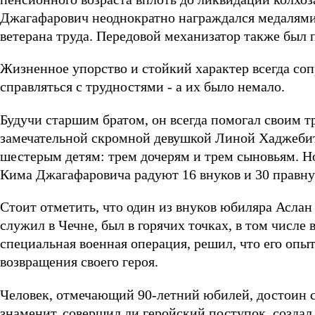
Джагафарович неоднократно награждался медалями,
ветерана труда. Передовой механизатор также был
Жизненное упорство и стойкий характер всегда со
справляться с трудностями - а их было немало.
Будучи старшим братом, он всегда помогал своим т
замечательной скромной девушкой Линой Хаджебит
шестерым детям: трем дочерям и трем сыновьям. Но
Кима Джагафаровича радуют 16 внуков и 30 правнук
Стоит отметить, что один из внуков юбиляра Аслан 
служил в Чечне, был в горячих точках, в том числе 
специальная военная операция, решил, что его опы
возвращения своего героя.
Человек, отмечающий 90-летний юбилей, достоин ст
знаменит, совершил ли геройский поступок, создал 