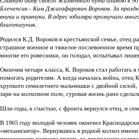
Славную дату своего жизненного пути длиною в 90
Блечепсин - Ким Джагафарович Вороков. За праздн
внуки и правнуки. В адрес юбиляра прозвучало мно
благополучия.
Родился К.Д. Вороков в крестьянской семье, отец р
страшное военное и тяжелое послевоенное время пр
многие его ровесники, он голодал, испытывал лише
Окончив четыре класса, К. Вороков стал работать в
помогать родителям. А когда началась война, отец 
хрупкого семилетнего мальчишки с двойной силой, 
зари на колхозном поле, суровая жизнь рано сделал
Шли годы, к счастью, с фронта вернулся отец, и сем
В 1965 году молодой человек окончил Краснодарск
«механизатор». Вернувшись в родной колхоз имени
пенсионного возраста вплоть до ликвидации колхоз